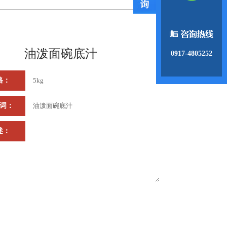
油泼面碗底汁
0917-4805252
格：
5kg
词：
油泼面碗底汁
述：