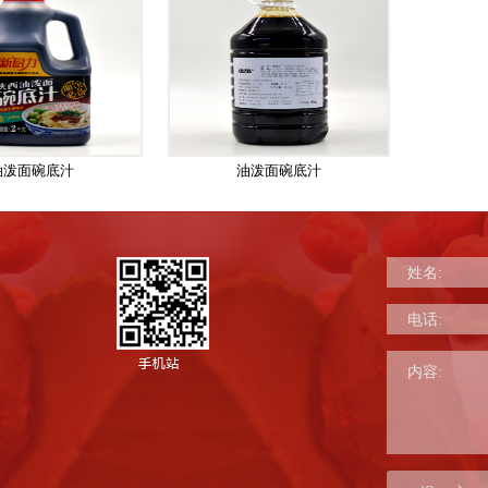
油泼面碗底汁
油泼面碗底汁
姓名:
电话:
内容: