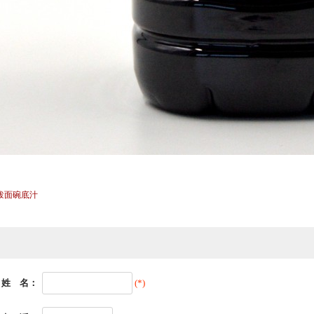
油泼面碗底汁
姓 名：
(*)