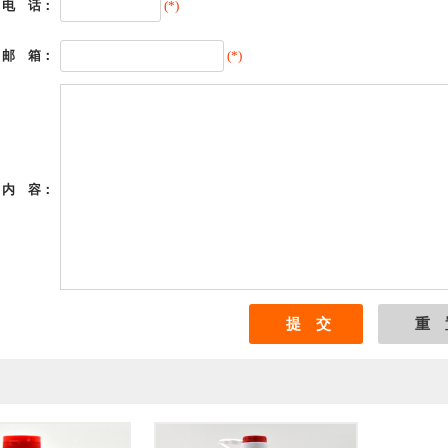
电 话：
(*)
邮 箱：
(*)
内 容：